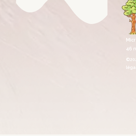
Micr
46 r
©202
léga