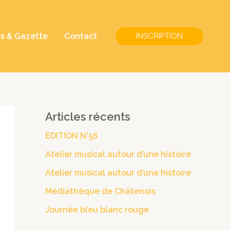
és & Gazette
Contact
INSCRIPTION
Articles récents
EDITION N°56
Atelier musical autour d’une histoire
Atelier musical autour d’une histoire
Médiathèque de Châtenois
Journée bleu blanc rouge