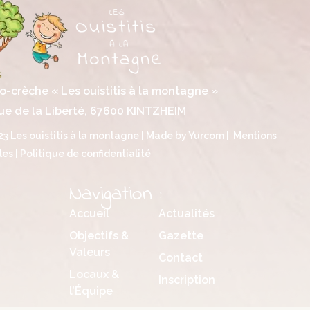
o-crèche « Les ouistitis à la montagne »
ue de la Liberté, 67600 KINTZHEIM
3 Les ouistitis à la montagne | Made by
Yurcom
|
Mentions
les
|
Politique de confidentialité
Navigation :
Accueil
Actualités
Objectifs &
Gazette
Valeurs
Contact
Locaux &
Inscription
l’Équipe