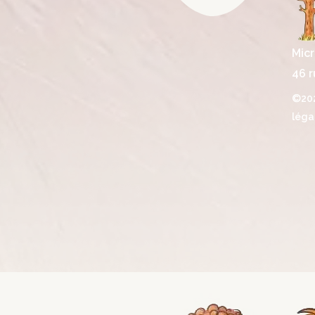
Micr
46 r
©202
léga