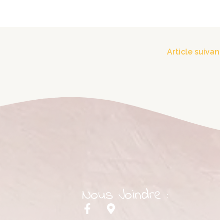
Article suiva
Nous Joindre :
F
M
a
a