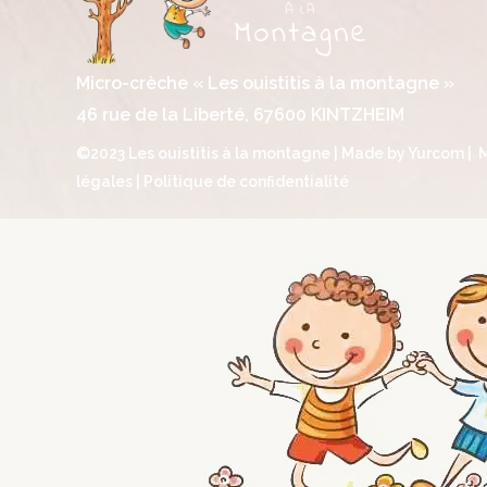
Micro-crèche « Les ouistitis à la montagne »
46 rue de la Liberté, 67600 KINTZHEIM
©2023 Les ouistitis à la montagne | Made by
Yurcom
|
légales
|
Politique de confidentialité