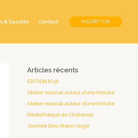
és & Gazette
Contact
INSCRIPTION
Articles récents
EDITION N°56
Atelier musical autour d’une histoire
Atelier musical autour d’une histoire
Médiathèque de Châtenois
Journée bleu blanc rouge