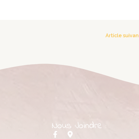
Article suiva
Nous Joindre :
F
M