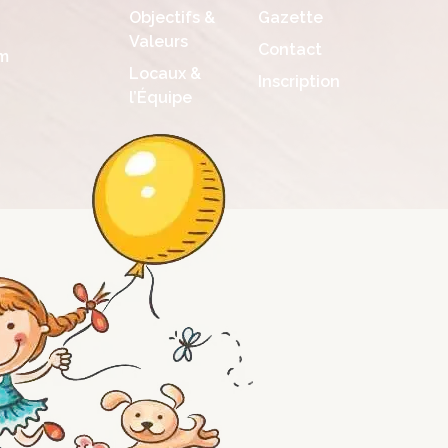
Objectifs &
Gazette
Valeurs
Contact
m
Locaux &
Inscription
l’Équipe