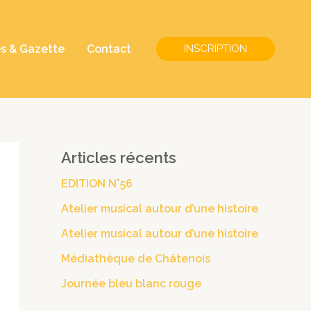
és & Gazette
Contact
INSCRIPTION
Articles récents
EDITION N°56
Atelier musical autour d’une histoire
Atelier musical autour d’une histoire
Médiathèque de Châtenois
Journée bleu blanc rouge