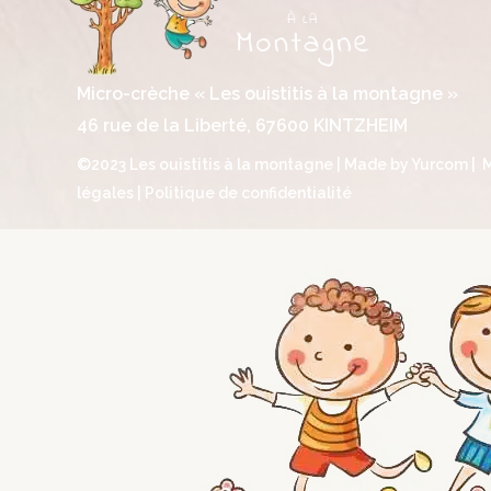
Micro-crèche « Les ouistitis à la montagne »
46 rue de la Liberté, 67600 KINTZHEIM
©2023 Les ouistitis à la montagne | Made by
Yurcom
|
légales
|
Politique de confidentialité