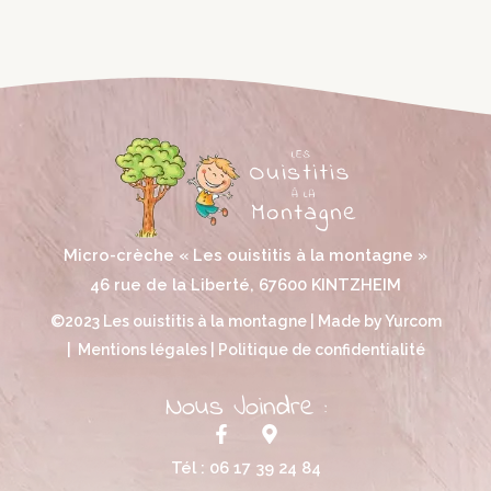
Micro-crèche « Les ouistitis à la montagne »
46 rue de la Liberté, 67600 KINTZHEIM
©2023 Les ouistitis à la montagne | Made by
Yurcom
|
Mentions légales
|
Politique de confidentialité
Nous Joindre :
F
M
a
a
Tél :
06 17 39 24 84
c
p
e
-