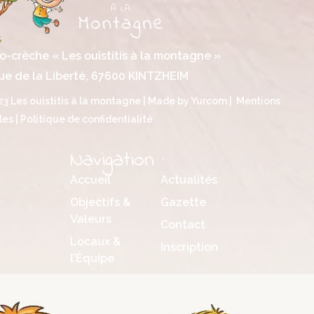
o-crèche « Les ouistitis à la montagne »
ue de la Liberté, 67600 KINTZHEIM
3 Les ouistitis à la montagne | Made by
Yurcom
|
Mentions
les
|
Politique de confidentialité
Navigation :
Accueil
Actualités
Objectifs &
Gazette
Valeurs
Contact
Locaux &
Inscription
l’Équipe