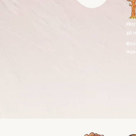
Micr
46 r
©202
léga