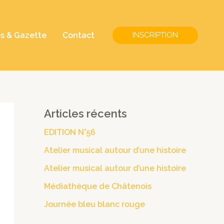
és & Gazette
Contact
INSCRIPTION
Articles récents
EDITION N°56
Atelier musical autour d’une histoire
Atelier musical autour d’une histoire
Médiathèque de Châtenois
Journée bleu blanc rouge