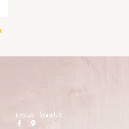
nt
→
Nous Joindre :
F
M