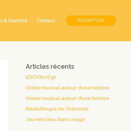
és & Gazette
Contact
INSCRIPTION
Articles récents
EDITION N°56
Atelier musical autour d’une histoire
Atelier musical autour d’une histoire
Médiathèque de Châtenois
Journée bleu blanc rouge