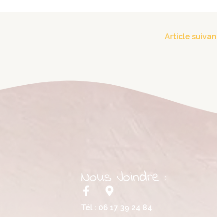
Article suiva
Nous Joindre :
F
M
a
a
Tél :
06 17 39 24 84
c
p