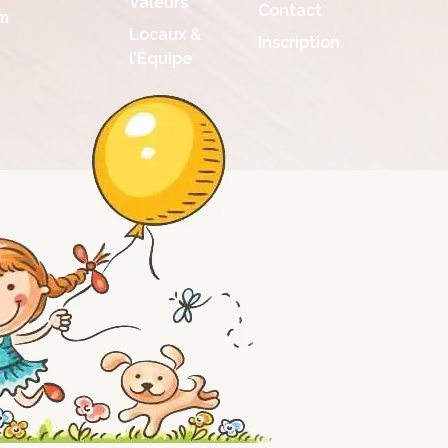
Valeurs
Contact
m
Locaux &
Inscription
l’Équipe