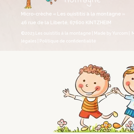
Micro-crèche « Les ouistitis à la montagne »
46 rue de la Liberté, 67600 KINTZHEIM
©2023 Les ouistitis à la montagne | Made by
Yurcom
|
légales
|
Politique de confidentialité